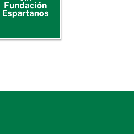
Fundación
Espartanos
 SIMILAR Y MADURO
INA