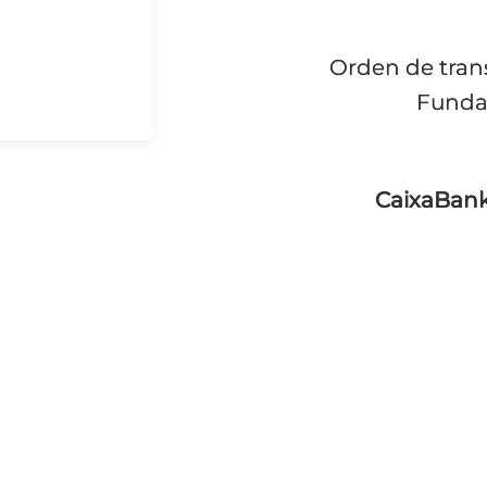
Orden de tran
Fundac
CaixaBank