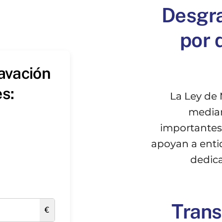
Desgra
por 
avación
s:
La Ley de
median
importantes 
apoyan a enti
dedica
Trans
€