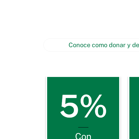
oportunidades a quienes más lo necesitan
podemos continuar impulsando proyectos
fortalecen la dignidad, la educación y el 
personas en situación de vulnerabilidad.
Conoce como donar y de
IMPACTO POSITIVO en la REDU
5%
Con