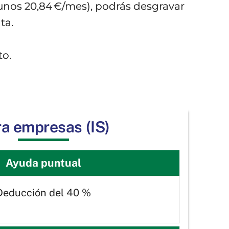
a unos 20,84 €/mes), podrás desgravar
ta.
to.
a empresas (IS)
Ayuda puntual
Deducción del 40 %