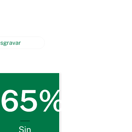
. Gracias a tu generosidad,
 de impacto social que
desarrollo integral de las
sgravar
CCIÓN del DELITO
65%
Sin