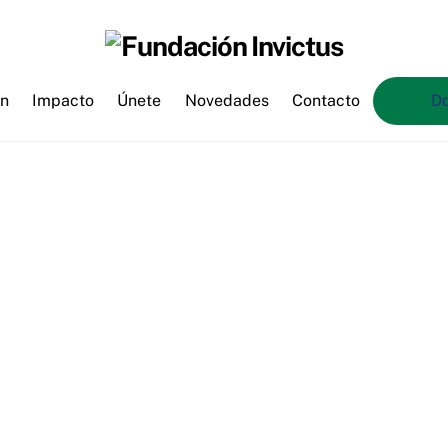
ón
Impacto
Únete
Novedades
Contacto
D
ía para brindar nuevas